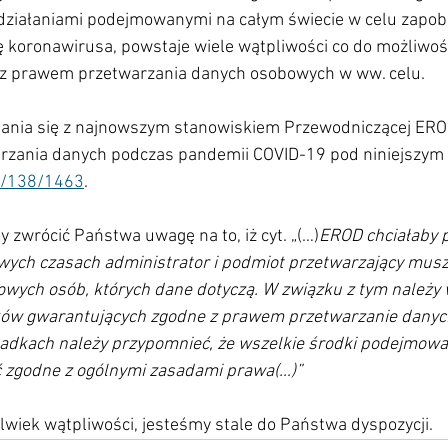
 działaniami podejmowanymi na całym świecie w celu zapob
ę koronawirusa, powstaje wiele wątpliwości co do możliwośc
z prawem przetwarzania danych osobowych w ww. celu.     
nia się z najnowszym stanowiskiem Przewodniczącej EROD
arzania danych podczas pandemii COVID-19 pod niniejszym 
pl/138/1463
.
 zwrócić Państwa uwagę na to, iż cyt. „(…)
EROD chciałaby p
wych czasach administrator i podmiot przetwarzający mus
wych osób, których dane dotyczą. W związku z tym należy 
ków gwarantujących zgodne z prawem przetwarzanie dany
padkach należy przypomnieć, że wszelkie środki podejmow
 zgodne z ogólnymi zasadami prawa(…)”
wiek wątpliwości, jesteśmy stale do Państwa dyspozycji.