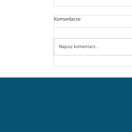
Komentarze
Napisz komentarz...
Rodo.pl z certyfikatem
ISO/IEC 27001!