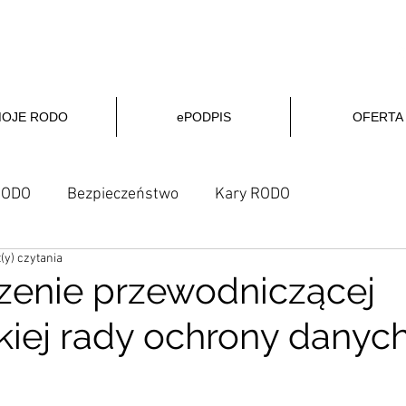
ZAMÓW PODPIS
OFERTA
OJE RODO
ePODPIS
OFERTA
RODO
Bezpieczeństwo
Kary RODO
(y) czytania
enie przewodniczącej
kiej rady ochrony danyc