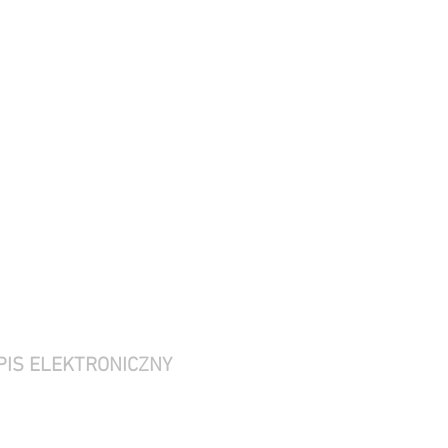
PIS ELEKTRONICZNY
pon - pt 9-13:30
weekend nieczynne
wizyty.rodo.pl