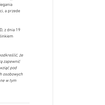
iegania 
i, a przede 
, z dnia 19 
linkiem 
odkreślić, że 
zą zapewnić 
wziąć pod 
ch osobowych 
ane w tym 