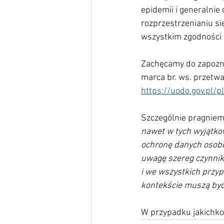
epidemii i generalnie
rozprzestrzenianiu si
wszystkim zgodności 
Zachęcamy do zapozna
marca br. ws. przetw
https://uodo.gov.pl/
Szczególnie pragniemy
nawet w tych wyjątko
ochronę danych osobo
uwagę szereg czynni
i we wszystkich przy
kontekście muszą być
W przypadku jakichkol