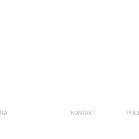
RTA
KONTAKT
POD
ONA DANYCH OSOBOWYCH
Sianowska 4a
60-431 Poznań
ENIA
TY
info@rodo.pl