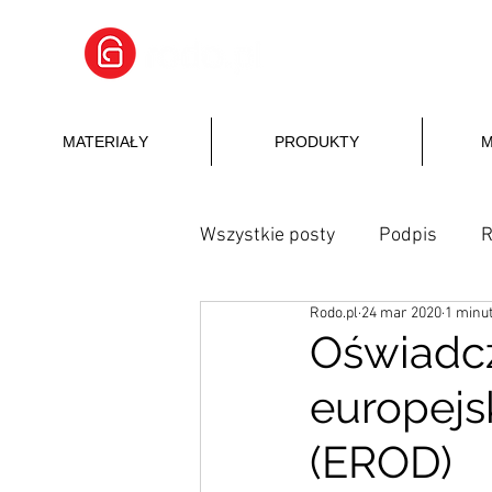
MATERIAŁY
PRODUKTY
M
Wszystkie posty
Podpis
Rodo.pl
24 mar 2020
1 minut
Oświadcz
europejs
(EROD)