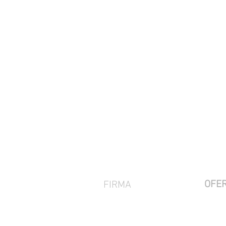
OFE
FIRMA
OCHR
POLITYKA PRYWATNOŚCI
SZKOL
KLAUZULA RODO
AUDY
NEWSLETTER