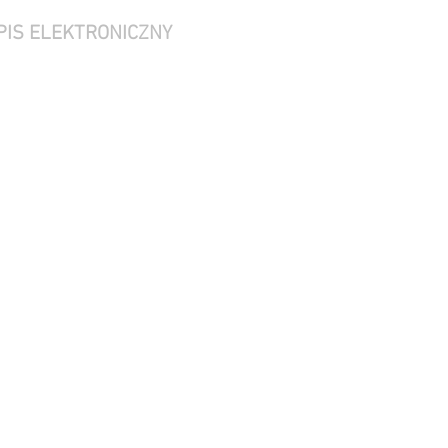
PIS ELEKTRONICZNY
pon - pt 9-13:30
weekend nieczynne
wizyty.rodo.pl
tel. 605 237 207
podpis@rodo.pl
stru Sądowego
ądowego pod