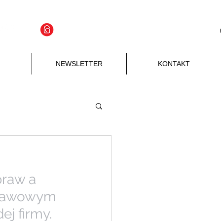
APLIKACJA
Zaloguj się
NEWSLETTER
KONTAKT
praw a 
stawowym 
ej firmy.