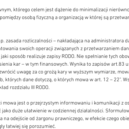
ym, którego celem jest dążenie do minimalizacji nierównoś
pomiędzy osobą fizyczną a organizacją w której są przetwar
p. zasada rozliczalności – nakładająca na administratora d
owania swoich operacji związanych z przetwarzaniem dan
 jaki sposób realizuje zapisy RODO. Nie spełnianie tych ob
sienia kar – w tym finansowych. Wynika to zapisów art.83 us
zwrócić uwagę za co grożą kary w wyższym wymiarze, mowa 
b, których dane dotyczą, o których mowa w art. 12 – 22". 
ład rozdziału III RODO.
i mowa jest o przejrzystym informowaniu i komunikacji z os
 jako duże ułatwienie w codziennej działalności. Sformułow
 na odejście od żargonu prawniczego, w efekcie czego obie
y łatwiej się porozumieć.