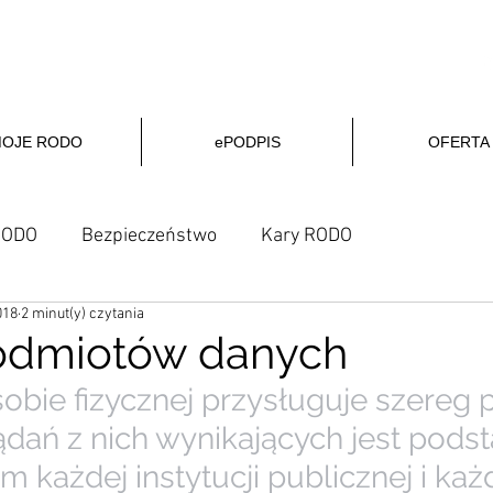
ZAMÓW PODPIS
OFERTA
OJE RODO
ePODPIS
OFERTA
RODO
Bezpieczeństwo
Kary RODO
018
2 minut(y) czytania
odmiotów danych
obie fizycznej przysługuje szereg 
żądań z nich wynikających jest pod
 każdej instytucji publicznej i każd