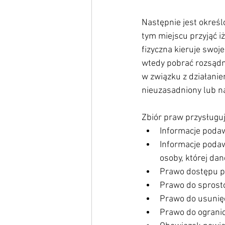
Następnie jest określ
tym miejscu przyjąć i
fizyczna kieruje swoj
wtedy pobrać rozsądn
w związku z działanie
nieuzasadniony lub n
Zbiór praw przysługuj
Informacje podaw
Informacje poda
osoby, której dan
Prawo dostępu pr
Prawo do sprost
Prawo do usunięc
Prawo do ogranic