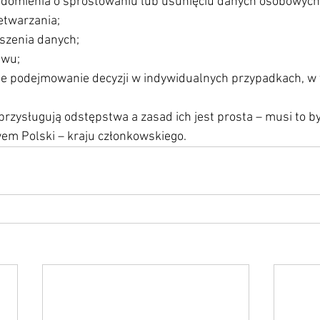
domienia o sprostowaniu lub usunięciu danych osobowych 
etwarzania;
szenia danych;
iwu;
 podejmowanie decyzji w indywidualnych przypadkach, w 
zysługują odstępstwa a zasad ich jest prosta – musi to by
em Polski – kraju członkowskiego.