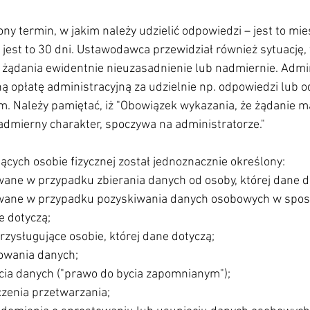
ony termin, w jakim należy udzielić odpowiedzi – jest to mie
ż jest to 30 dni. Ustawodawca przewidział również sytuację,
e żądania ewidentnie nieuzasadnienie lub nadmiernie. Admi
ą opłatę administracyjną za udzielnie np. odpowiedzi lub 
m. Należy pamiętać, iż "Obowiązek wykazania, że żądanie m
admierny charakter, spoczywa na administratorze."
ących osobie fizycznej został jednoznacznie określony:
ane w przypadku zbierania danych od osoby, której dane d
wane w przypadku pozyskiwania danych osobowych w sposó
e dotyczą;
zysługujące osobie, której dane dotyczą;
owania danych;
ia danych ("prawo do bycia zapomnianym");
zenia przetwarzania;