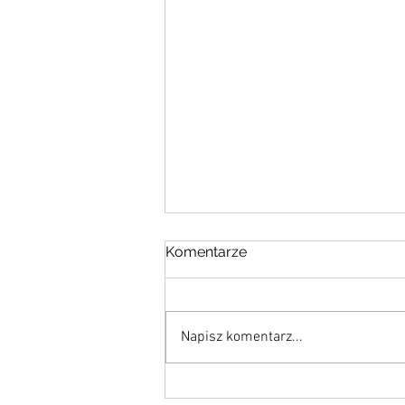
Komentarze
Napisz komentarz...
Rodo.pl z certyfikatem