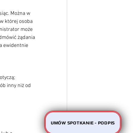
siąc. Można w 
 w której osoba 
nistrator może 
odmówić żądania 
a ewidentnie 
otyczą;
b inny niż od 
UMÓW SPOTKANIE - PODPIS