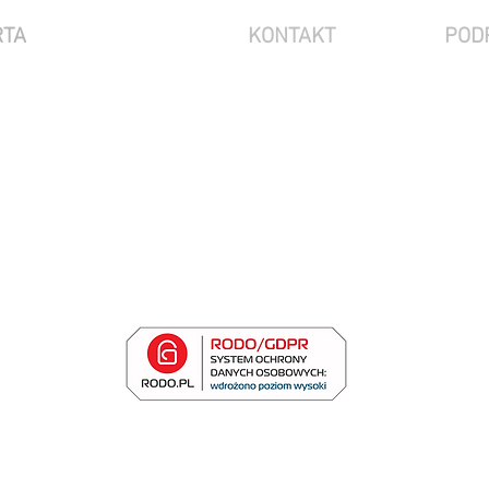
RTA
KONTAKT
POD
ONA DANYCH OSOBOWYCH
Sianowska 4a
60-431 Poznań
ENIA
TY
info@rodo.pl
NICA PRZEDSIĘBIORSTWA
61 307 25 66
S ELEKTRONICZNY
sp. k. z siedzibą w Poznaniu (60-431), ul. Sianowska 4A, wpisana do rejestru przedsiębiorców Krajowego Reje
z Sąd Rejonowy Poznań – Nowe Miasto i Wilda w Poznaniu, VIII Wydział Gospodarczy Krajowego Rejestru S
numerem KRS: 0000722913; NIP: 7811967596; REGON: 369678609;