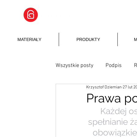
MATERIAŁY
PRODUKTY
M
Wszystkie posty
Podpis
Krzysztof Dziemian
27 lut 2
Prawa p
Każdej os
spełnianie 
obowiązkiem