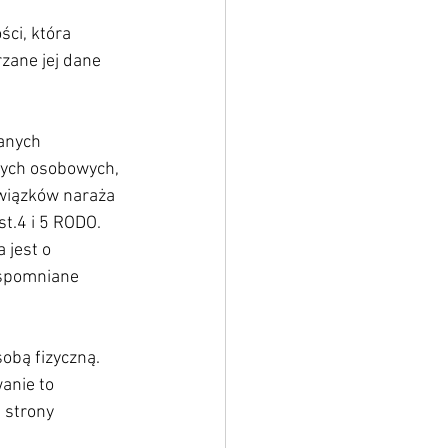
ci, która 
zane jej dane 
anych 
ych osobowych, 
owiązków naraża 
t.4 i 5 RODO. 
jest o 
Wspomniane 
obą fizyczną. 
anie to 
 strony 