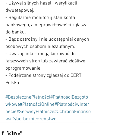
- Używaj silnych haseł i weryfikacji 
dwuetapowej.
- Regularnie monitoruj stan konta 
bankowego, a nieprawidłowości zgłaszaj 
do banku.
- Bądź ostrożny i nie udostępniaj danych 
osobowych osobom niezaufanym.
- Uważaj linki – mogą kierować do 
fałszywych stron lub zawierać złośliwe 
oprogramowanie
- Podejrzane strony zgłaszaj do CERT 
Polska
#BezpiecznePłatności
#PłatnościBezgotó
wkowe
#PłatnościOnline
#PłatnościwInter
necie
#SerwisyPłatnicze
#OchronaFinansó
w
#Cyberbezpieczeństwo