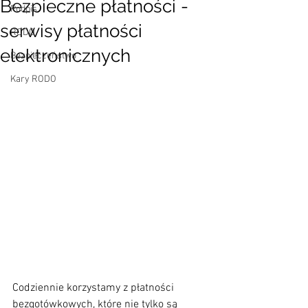
Bezpieczne płatności -
Podpis
serwisy płatności
RODO
elektronicznych
Bezpieczeństwo
Kary RODO
Codziennie korzystamy z płatności 
bezgotówkowych, które nie tylko są 