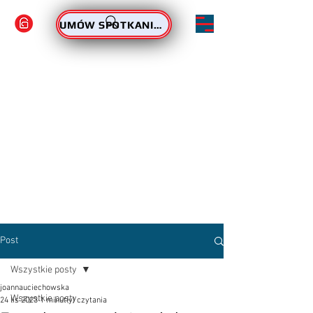
ZAMÓW PODPIS
UMÓW SPOTKANIE - PODPIS
Post
Wszystkie posty
joannauciechowska
Wszystkie posty
24 lis 2023
1 minut(y) czytania