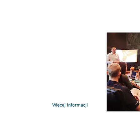
spieszasz rozwój swojego biznesu. Nasze
ędzi, rozwiną umiejętności i zbudują
daży i obsługi.
Więcej informacji