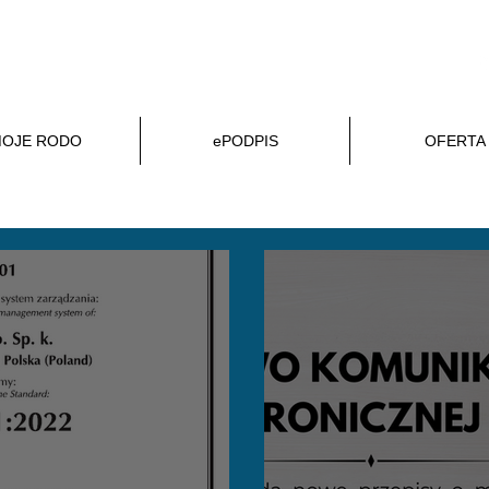
ZAMÓW PODPIS
OFERTA
OJE RODO
ePODPIS
OFERTA
AKTUALNOŚCI