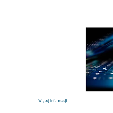
IORSTWA
 LLC z 2015 roku, 84% wartości firmy
alne. Innowacje są często uważane za
 przewagi konkurencyjnej. Działaniom
ednak stałe zagrożenie związane z
onkurentów, co uniemożliwi czerpanie z
 uzyskanie zwrotu nakładów poniesionych
Więcej informacji