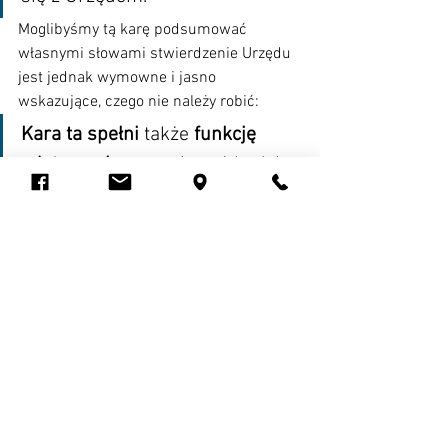
Moglibyśmy tą karę podsumować 
własnymi słowami stwierdzenie Urzędu 
jest jednak wymowne i jasno 
wskazujące, czego nie należy robić:
Kara ta spełni
 także 
funkcję 
odstraszającą
, ponieważ będzie 
jasnym sygnałem zarówno dla 
spółki, jak i dla innych 
podmiotów, że nie należy 
ignorować pism organu 
nadzorczego. 
Lekceważenie 
obowiązków związanych ze 
współpracą z organem 
nadzorczym, w szczególności 
utrudnianie dostępu do 