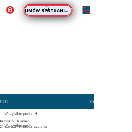
ZAMÓW PODPIS
UMÓW SPOTKANIE - PODPIS
Post
Wszystkie posty
Krzysztof Dziemian
Wszystkie posty
24 cze 2021
2 minut(y) czytania