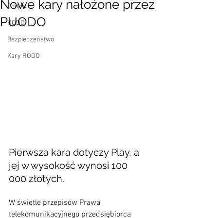
Nowe kary nałożone przez
Podpis
PUODO
RODO
Bezpieczeństwo
Kary RODO
Pierwsza kara dotyczy Play, a 
jej w wysokość wynosi 100 
000 złotych. 
W świetle przepisów Prawa 
telekomunikacyjnego przedsiębiorca 