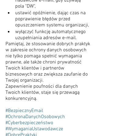
nadawców e-maili, gdy używają 
pola "DW",
ustawić opóźnienie, dając czas na 
poprawienie błędów przed 
opuszczeniem systemu organizacji,
wyłączyć funkcję automatycznego 
uzupełniania adresów e-mail.
Pamiętaj, że stosowanie dobrych praktyk 
w zakresie ochrony danych osobowych 
nie tylko pomaga spełnić wymagania 
prawne, ale także chroni prywatność 
Twoich klientów i partnerów 
biznesowych oraz zwiększa zaufanie do 
Twojej organizacji.
Zapewnienie poufności dla danych 
Twoich klientów, staje się przewagą 
konkurencyjną.
#BezpiecznyEmail
#OchronaDanychOsobowych
#Cyberbezpieczeństwo
#WymaganiaUstawodawcze
#DobrePraktyki