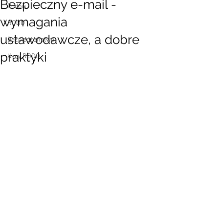
Bezpieczny e-mail -
Podpis
wymagania
RODO
ustawodawcze, a dobre
Bezpieczeństwo
praktyki
Kary RODO