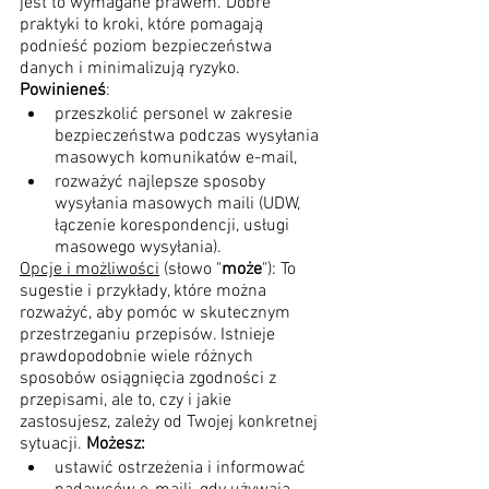
jest to wymagane prawem. Dobre 
praktyki to kroki, które pomagają 
podnieść poziom bezpieczeństwa 
danych i minimalizują ryzyko. 
Powinieneś
:
przeszkolić personel w zakresie 
bezpieczeństwa podczas wysyłania 
masowych komunikatów e-mail,
rozważyć najlepsze sposoby 
wysyłania masowych maili (UDW, 
łączenie korespondencji, usługi 
masowego wysyłania).
Opcje i możliwości
 (słowo "
może
"): To 
sugestie i przykłady, które można 
rozważyć, aby pomóc w skutecznym 
przestrzeganiu przepisów. Istnieje 
prawdopodobnie wiele różnych 
sposobów osiągnięcia zgodności z 
przepisami, ale to, czy i jakie 
zastosujesz, zależy od Twojej konkretnej 
sytuacji. 
Możesz:
ustawić ostrzeżenia i informować 