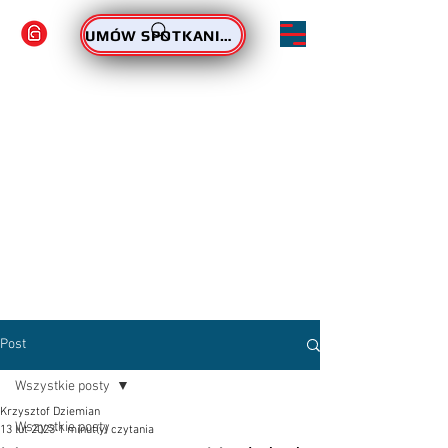
ZAMÓW PODPIS
UMÓW SPOTKANIE - PODPIS
Post
Wszystkie posty
Krzysztof Dziemian
Wszystkie posty
13 lut 2023
1 minut(y) czytania