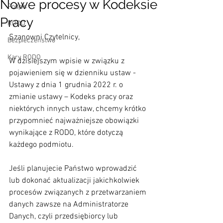
Nowe procesy w Kodeksie
Podpis
Pracy
RODO
Szanowni Czytelnicy,
Bezpieczeństwo
Kary RODO
W dzisiejszym wpisie w związku z 
pojawieniem się w dzienniku ustaw - 
Ustawy z dnia 1 grudnia 2022 r. o 
zmianie ustawy – Kodeks pracy oraz 
niektórych innych ustaw, chcemy krótko 
przypomnieć najważniejsze obowiązki 
wynikające z RODO, które dotyczą 
każdego podmiotu.
Jeśli planujecie Państwo wprowadzić  
lub dokonać aktualizacji jakichkolwiek 
procesów związanych z przetwarzaniem 
danych zawsze na Administratorze 
Danych, czyli przedsiębiorcy lub 