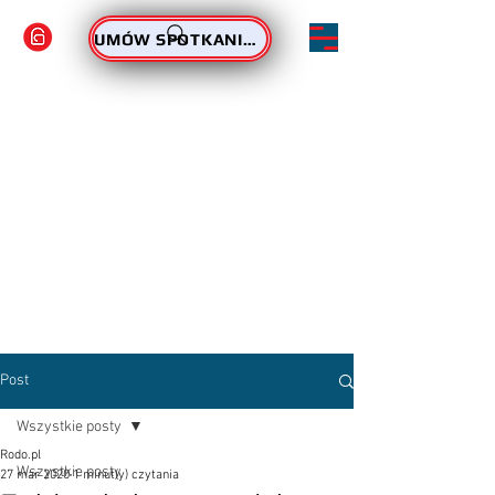
ZAMÓW PODPIS
UMÓW SPOTKANIE - PODPIS
Post
Wszystkie posty
Rodo.pl
Wszystkie posty
27 mar 2020
1 minut(y) czytania