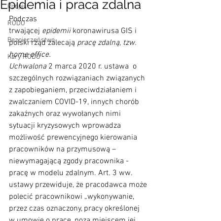
Epidemia i praca zdalna
Podpis
Podczas 
RODO
trwającej 
epidemii
 koronawirusa GIS i 
Bezpieczeństwo
polski rząd zalecają 
pracę zdalną, tzw. 
home office.
Kary RODO
Uchwalona
 2 marca 2020 r. ustawa  o 
szczególnych rozwiązaniach związanych 
z zapobieganiem, przeciwdziałaniem i 
zwalczaniem COVID-19, innych chorób 
zakaźnych oraz wywołanych nimi 
sytuacji kryzysowych wprowadza 
możliwość prewencyjnego kierowania 
pracowników na przymusową – 
niewymagającą zgody pracownika -  
pracę w modelu zdalnym. Art. 3 ww. 
ustawy przewiduje, że pracodawca może 
polecić pracownikowi „wykonywanie, 
przez czas oznaczony, pracy określonej 
w umowie o pracę, poza miejscem jej 