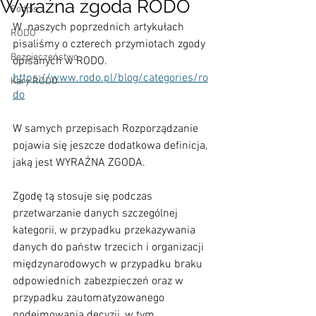
Wyraźna zgoda RODO
Podpis
W  naszych poprzednich artykułach 
RODO
pisaliśmy o czterech przymiotach zgody 
Bezpieczeństwo
opisanych w RODO.
https://www.rodo.pl/blog/categories/ro
Kary RODO
do
W samych przepisach Rozporządzanie 
pojawia się jeszcze dodatkowa definicja, 
jaką jest WYRAŹNA ZGODA.
Zgodę tą stosuje się podczas 
przetwarzanie danych szczególnej 
kategorii, w przypadku przekazywania 
danych do państw trzecich i organizacji 
międzynarodowych w przypadku braku 
odpowiednich zabezpieczeń oraz w 
przypadku zautomatyzowanego 
podejmowania decyzji, w tym 