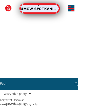
ZAMÓW PODPIS
UMÓW SPOTKANIE - PODPIS
Post
Wszystkie posty
Krzysztof Dziemian
Wszystkie posty
6 maj 2021
2 minut(y) czytania